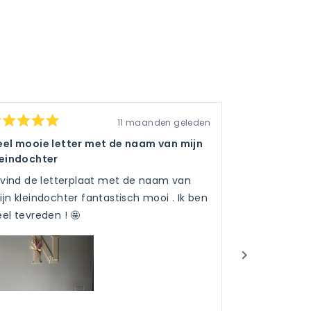
11 maanden geleden
oordeeld
Beoordeeld
et
met
eel mooie letter met de naam van mijn
Top
5
leindochter
an
van
Perfect
e
de
5
k vind de letterplaat met de naam van
Vertaal 
erren
sterren
jn kleindochter fantastisch mooi . Ik ben
el tevreden ! 🤩