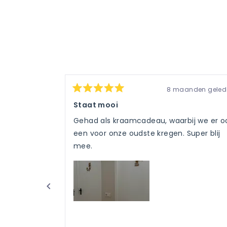
8 maanden geled
Beoordeeld
met
Staat mooi
5
van
Gehad als kraamcadeau, waarbij we er o
de
5
een voor onze oudste kregen. Super blij
sterren
mee.