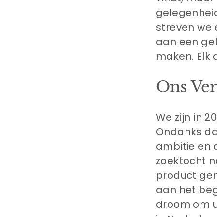
gelegenheid
streven we 
aan een geli
maken. Elk a
Ons Ver
We zijn in 2
Ondanks dat
ambitie en 
zoektocht n
product ge
aan het beg
droom om u