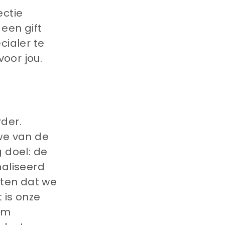
ectie
een gift
cialer te
voor jou.
rder.
we van de
 doel: de
naliseerd
ten dat we
 is onze
am