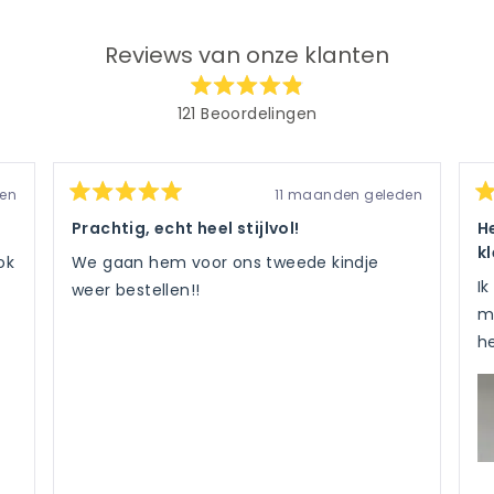
Reviews van onze klanten
Beoordeeld
121
Beoordelingen
met
4.9
121
van
geverifieerde
de
5
beoordelingen
sterren
en
11 maanden geleden
Beoordeeld
Be
met
met
m
Prachtig, echt heel stijlvol!
H
gemiddeld
5
5
k
van
v
4.9
ok
We gaan hem voor ons tweede kindje
de
d
sterren
5
5
I
weer bestellen!!
sterren
st
van
mi
de
he
5
door
Okendo-
beoordelingen