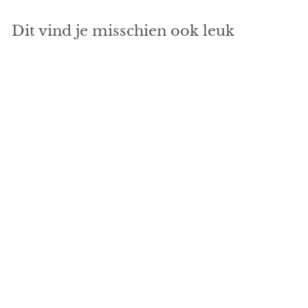
Dit vind je misschien ook leuk
Eiken Geboorte
Bordje Sierlijk
€
€28
50
2
8
,
5
0