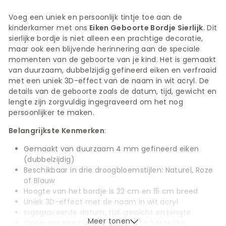
Voeg een uniek en persoonlijk tintje toe aan de
kinderkamer met ons
Eiken Geboorte Bordje Sierlijk
. Dit
sierlijke bordje is niet alleen een prachtige decoratie,
maar ook een blijvende herinnering aan de speciale
momenten van de geboorte van je kind. Het is gemaakt
van duurzaam, dubbelzijdig gefineerd eiken en verfraaid
met een uniek 3D-effect van de naam in wit acryl. De
details van de geboorte zoals de datum, tijd, gewicht en
lengte zijn zorgvuldig ingegraveerd om het nog
persoonlijker te maken.
Belangrijkste Kenmerken
:
Gemaakt van duurzaam 4 mm gefineerd eiken
(dubbelzijdig)
Beschikbaar in drie droogbloemstijlen: Naturel, Roze
of Blauw
Hoogte van het bordje is 22 cm en 15 cm breed
Uniek 3D-effect met de naam in wit acryl
Ingegraveerde datum, tijd, gewicht en lengte
Meer tonen
Optie om een standaard mee te bestellen