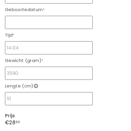
Geboortedatum
*
Tijd
*
Gewicht (gram)
*
Lengte (cm)
Prijs
Normale
€28,50
€28
50
prijs